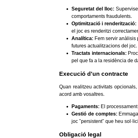
Seguretat del lloc:
Supervisem
comportaments fraudulents.
Optimització i renderització:
el joc es renderitzi correctame
Analítica:
Fem servir anàlisis 
futures actualitzacions del joc.
Tractats internacionals:
Proce
pel que fa a la residència de da
Execució d'un contracte
Quan realitzeu activitats opcionals
acord amb vosaltres.
Pagaments:
El processament d
Gestió de comptes:
Emmagatze
joc "persistent" que heu sol·lici
Obligació legal