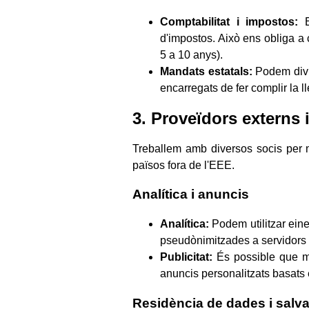
Comptabilitat i impostos:
Es
d'impostos. Això ens obliga a 
5 a 10 anys).
Mandats estatals:
Podem divul
encarregats de fer complir la ll
3. Proveïdors externs 
Treballem amb diversos socis per m
països fora de l'EEE.
Analítica i anuncis
Analítica:
Podem utilitzar eine
pseudònimitzades a servidors 
Publicitat:
És possible que mos
anuncis personalitzats basats 
Residència de dades i salv