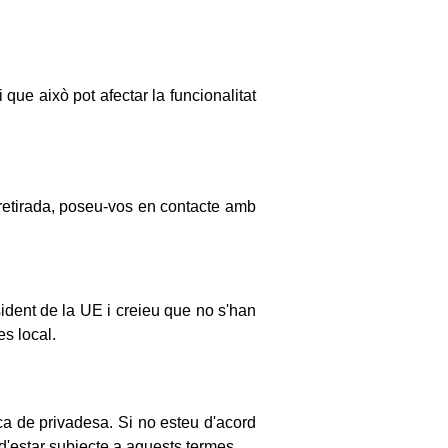
que això pot afectar la funcionalitat
 retirada, poseu-vos en contacte amb
esident de la UE i creieu que no s'han
es local.
ca de privadesa. Si no esteu d'acord
 d'estar subjecte a aquests termes.