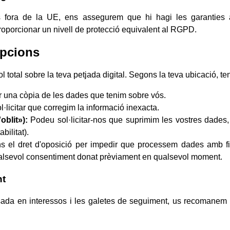
s fora de la UE, ens assegurem que hi hagi les garanties
roporcionar un nivell de protecció equivalent al RGPD.
opcions
l total sobre la teva petjada digital. Segons la teva ubicació, te
r una còpia de les dades que tenim sobre vós.
·licitar que corregim la informació inexacta.
oblit»):
Podeu sol·licitar-nos que suprimim les vostres dades,
bilitat).
 el dret d'oposició per impedir que processem dades amb fin
qualsevol consentiment donat prèviament en qualsevol moment.
nt
asada en interessos i les galetes de seguiment, us recomanem 