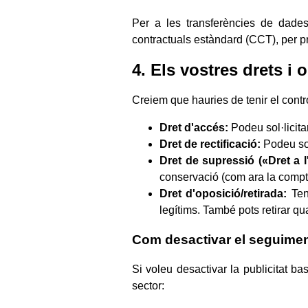
Per a les transferències de dade
contractuals estàndard (CCT), per p
4. Els vostres drets i 
Creiem que hauries de tenir el contro
Dret d'accés:
Podeu sol·licita
Dret de rectificació:
Podeu sol
Dret de supressió («Dret a l'
conservació (com ara la compta
Dret d'oposició/retirada:
Tens
legítims. També pots retirar 
Com desactivar el seguime
Si voleu desactivar la publicitat b
sector: