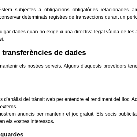
tem subjectes a obligacions obligatòries relacionades amb
conservar determinats registres de transaccions durant un perío
gar dades quan ho exigeixi una directiva legal vàlida de les a
ei.
i transferències de dades
antenir els nostres serveis. Alguns d'aquests proveïdors tenen
s d'anàlisi del trànsit web per entendre el rendiment del lloc. 
externs.
trem anuncis per mantenir el joc gratuït. Els socis publicitari
en els vostres interessos.
aguardes