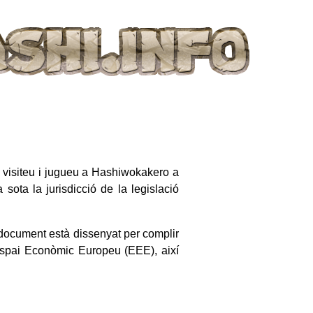
n visiteu i jugueu a Hashiwokakero a
ota la jurisdicció de la legislació
document està dissenyat per complir
'Espai Econòmic Europeu (EEE), així