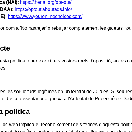
rxa (NAI):
https://thenai.org/opt-out/
 (DAA):
https://optout.aboutads.info/
UE):
https://www.youronlinechoices.com/
com a 'No rastrejar' o rebutjar completament les galetes, tot i 
cte
ta política o per exercir els vostres drets d'oposició, accés o
des:
es les sol·licituds legítimes en un termini de 30 dies. Si sou r
iu dret a presentar una queixa a l'Autoritat de Protecció de Dad
 política
 Lloc web implica el reconeixement dels termes d'aquesta políti
ent de política, podeu deixar d'utilitzar el lloc web per deixar