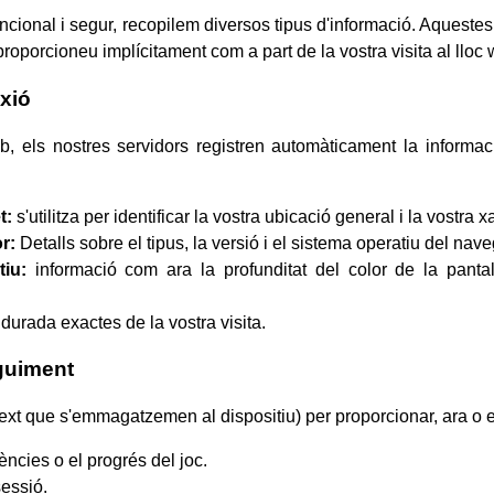
uncional i segur, recopilem diversos tipus d'informació. Aquest
roporcioneu implícitament com a part de la vostra visita al lloc
xió
, els nostres servidors registren automàticament la informa
t:
s'utilitza per identificar la vostra ubicació general i la vostra x
r:
Detalls sobre el tipus, la versió i el sistema operatiu del nav
tiu:
informació com ara la profunditat del color de la pantall
a durada exactes de la vostra visita.
eguiment
 text que s'emmagatzemen al dispositiu) per proporcionar, ara o en
ències o el progrés del joc.
sessió.