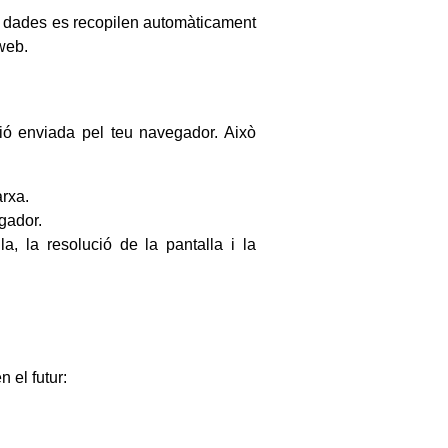
es dades es recopilen automàticament
 web.
ció enviada pel teu navegador. Això
arxa.
egador.
a, la resolució de la pantalla i la
 el futur: